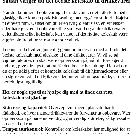
Sådan vælger du det bedste køleskab til drikkevarer
Når det kommer til opbevaring af drikkevarer, er et køleskab med
glaslåge ikke kun en praktisk løsning, men også en stilfuld tilføjelse
til ethvert rum. Uanset om du er en ivrig ølentusiast, en vinelsker
eller bare ønsker at opbevare dine sodavand og andre drikkevarer i
et let tilgængeligt køleskab, kan valget af det rigtige køleskab være
afgørende for at bevare smag og kvalitet.
I denne artikel vil vi guide dig gennem processen med at finde det
bedste køleskab med glaslåge til dine drikkevarer. Vi vil se på
vigtige faktorer, du skal være opmærksom på, når du foretager dit
køb, og give dig tips til at træffe den bedste beslutning. Uanset om
du er på udkig efter et kompakt køleskab til dit hjemmekontor eller
en større enhed til dit køkken eller underholdningsområde, er der en
perfekt løsning til dig.
Her er nogle tips til at hjælpe dig med at finde det rette
køleskab med glaslåge:
Størrelse og kapacitet:
Overvej hvor meget plads du har til
rådighed, og hvor mange drikkevarer du forventer at opbevare. Vær
opmærksom på både indvendig og udvendig størrelse, så køleskabet
passer til dit rum.
Temperaturkontrol:
Kontroller om køleskabet har mulighed for at