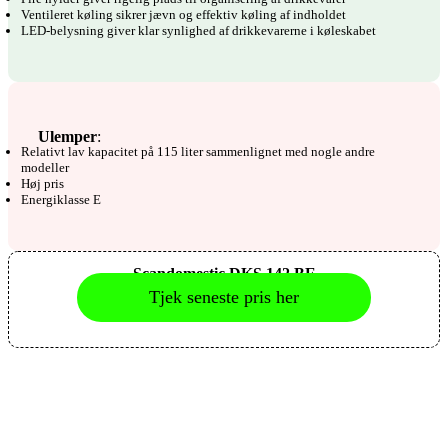
Ventileret køling sikrer jævn og effektiv køling af indholdet
LED-belysning giver klar synlighed af drikkevarerne i køleskabet
Ulemper
:
Relativt lav kapacitet på 115 liter sammenlignet med nogle andre
modeller
Høj pris
Energiklasse E
Scandomestic DKS 142 BE
Tjek seneste pris her