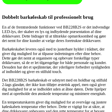
Dobbelt barkøleskab til professionelt brug
En af de fremtrædende funktioner ved BB228B2S er det indvendige
LED-lys, der skaber en lys og indbydende præsentation af dine
drikkevarer. Dette bidrager til at tiltrække opmærksomhed og gøre
det nemt for dine kunder at vælge deres foretrukne drikkevarer.
Barkøleskabet leveres også med to justerbare hylder i trådnet, der
giver dig mulighed for at tilpasse indretningen efter dine behov.
Dette gør det nemt at organisere og opbevare forskellige typer
drikkevarer, så de er let tilgængelige for både personale og kunder.
Desuden har det et spejlinteriør, der yderligere forbedrer synligheden
af indholdet og giver en stilfuld touch.
Det BB228B2S barkøleskab er udstyret med en holdbar og stilfuld
2-lags glasdør, der ikke kun tilføjer æstetisk appel, men også giver
dig mulighed for at se indholdet uden at åbne døren. Dette hjælper
med at opretholde den ønskede temperatur og minimere energitab.
En temperaturskærm giver dig mulighed for at overvåge og justere
køleskabets temperatur efter behov. Dette er vigtigt for at sikre, at
dine drikkevarer opbevares ved den rette temperatur for at bevare