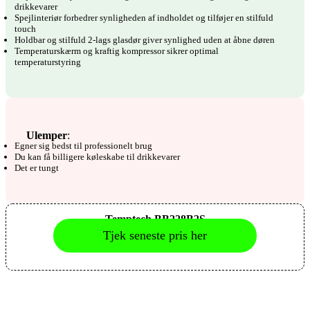
drikkevarer
Spejlinteriør forbedrer synligheden af indholdet og tilføjer en stilfuld
touch
Holdbar og stilfuld 2-lags glasdør giver synlighed uden at åbne døren
Temperaturskærm og kraftig kompressor sikrer optimal
temperaturstyring
Ulemper
:
Egner sig bedst til professionelt brug
Du kan få billigere køleskabe til drikkevarer
Det er tungt
Temptech BB228B2S
Tjek seneste pris her