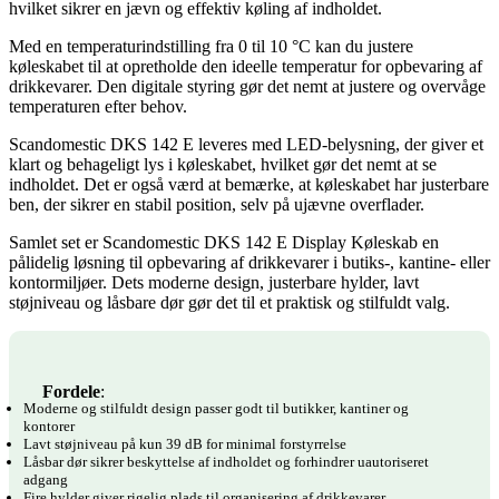
hvilket sikrer en jævn og effektiv køling af indholdet.
Med en temperaturindstilling fra 0 til 10 °C kan du justere
køleskabet til at opretholde den ideelle temperatur for opbevaring af
drikkevarer. Den digitale styring gør det nemt at justere og overvåge
temperaturen efter behov.
Scandomestic DKS 142 E leveres med LED-belysning, der giver et
klart og behageligt lys i køleskabet, hvilket gør det nemt at se
indholdet. Det er også værd at bemærke, at køleskabet har justerbare
ben, der sikrer en stabil position, selv på ujævne overflader.
Samlet set er Scandomestic DKS 142 E Display Køleskab en
pålidelig løsning til opbevaring af drikkevarer i butiks-, kantine- eller
kontormiljøer. Dets moderne design, justerbare hylder, lavt
støjniveau og låsbare dør gør det til et praktisk og stilfuldt valg.
Fordele
:
Moderne og stilfuldt design passer godt til butikker, kantiner og
kontorer
Lavt støjniveau på kun 39 dB for minimal forstyrrelse
Låsbar dør sikrer beskyttelse af indholdet og forhindrer uautoriseret
adgang
Fire hylder giver rigelig plads til organisering af drikkevarer