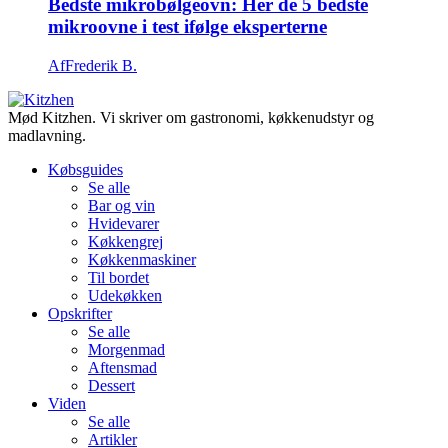
Bedste mikrobølgeovn: Her de 5 bedste
mikroovne i test ifølge eksperterne
Af
Frederik B.
Mød Kitzhen. Vi skriver om gastronomi, køkkenudstyr og
madlavning.
Købsguides
Se alle
Bar og vin
Hvidevarer
Køkkengrej
Køkkenmaskiner
Til bordet
Udekøkken
Opskrifter
Se alle
Morgenmad
Aftensmad
Dessert
Viden
Se alle
Artikler