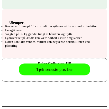
Ulemper
:
Kræver et frirum på 10 cm rundt om køleskabet for optimal cirkulation
Energiklasse F
Vægten på 32 kg gør det tungt at håndtere og flytte
Lydniveauet på 39 dB kan være hørbart i stille omgivelser
Døren kan ikke vendes, hvilket kan begrænse fleksibiliteten ved
placering
Polar Collection 115
Tjek seneste pris her