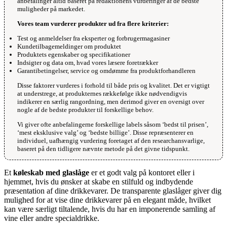
anbefalinger altid baseret på redaktionens vurderinger af de bedste
muligheder på markedet.
Vores team vurderer produkter ud fra flere kriterier:
Test og anmeldelser fra eksperter og forbrugermagasiner
Kundetilbagemeldinger om produktet
Produktets egenskaber og specifikationer
Indsigter og data om, hvad vores læsere foretrækker
Garantibetingelser, service og omdømme fra produktforhandleren
Disse faktorer vurderes i forhold til både pris og kvalitet. Det er vigtigt
at understrege, at produkternes rækkefølge ikke nødvendigvis
indikerer en særlig rangordning, men derimod giver en oversigt over
nogle af de bedste produkter til forskellige behov.
Vi giver ofte anbefalingerne forskellige labels såsom ‘bedst til prisen’,
‘mest eksklusive valg’ og ‘bedste billige’. Disse repræsenterer en
individuel, uafhængig vurdering foretaget af den researchansvarlige,
baseret på den tidligere nævnte metode på det givne tidspunkt.
Et
køleskab med glaslåge
er et godt valg på kontoret eller i
hjemmet, hvis du ønsker at skabe en stilfuld og indbydende
præsentation af dine drikkevarer. De transparente glaslåger giver dig
mulighed for at vise dine drikkevarer på en elegant måde, hvilket
kan være særligt tiltalende, hvis du har en imponerende samling af
vine eller andre specialdrikke.