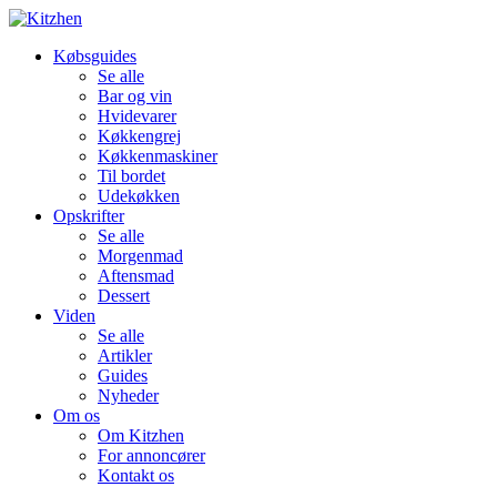
Købsguides
Se alle
Bar og vin
Hvidevarer
Køkkengrej
Køkkenmaskiner
Til bordet
Udekøkken
Opskrifter
Se alle
Morgenmad
Aftensmad
Dessert
Viden
Se alle
Artikler
Guides
Nyheder
Om os
Om Kitzhen
For annoncører
Kontakt os