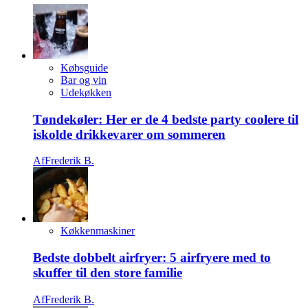
Købsguide
Bar og vin
Udekøkken
Tøndekøler: Her er de 4 bedste party coolere til
iskolde drikkevarer om sommeren
Af
Frederik B.
Køkkenmaskiner
Bedste dobbelt airfryer: 5 airfryere med to
skuffer til den store familie
Af
Frederik B.