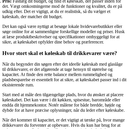
Pris:
Fastlæg dit budget, og find et køleskab, der passer inden for
det. Vægt omkostningerne mod de funktioner og kvalitet, du er på
udkig efter. Det er vigtigt, at du er realistisk, så du vælger et
køleskab, der matcher dit budget.
Det kan også være nyttigt at besøge lokale hvidevarebutikker eller
søge online for at sammenligne forskellige modeller og priser. Husk
at læse produktbeskrivelser og specifikationer omhyggeligt for at
sikre, at køleskabet opfylder dine behov og præferencer.
Hvor stort skal et køleskab til drikkevarer være?
Når du begynder din søgen efter det ideelle køleskab med glaslåge
til drikkevarer, er det afgørende at tage hensyn til størrelse og
kapacitet. At finde den rette balance mellem rummelighed og
pladsbesparelse er essentielt for at sikre, at køleskabet passer ind i dit
eksisterende rum.
Start med at måle den tilgængelige plads, hvor du ønsker at placere
køleskabet. Det kan være i dit køkken, spisestue, barområde eller
endda dit hjemmekontor. Notér målene for både bredde, højde og
dybde for at have præcise oplysninger, når du leder efter køleskabe.
Når det kommer til kapacitet, er det vigtigt at tænke på, hvor mange
drikkevarer du forventer at opbevare. Hvis du kun har brug for at