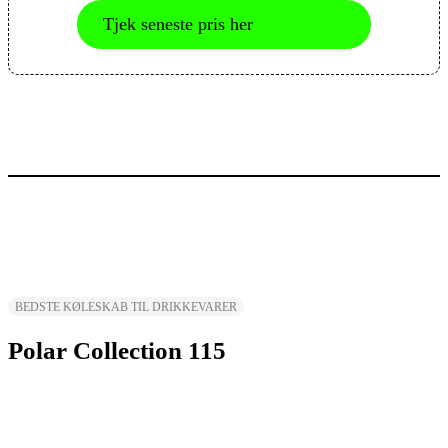
Severin Display-køleskab
Tjek seneste pris her
BEDSTE KØLESKAB TIL DRIKKEVARER
Polar Collection 115