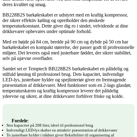
deres kvalitet og smag.
BB228B2S barkøleskabet er udstyret med en kraftig kompressor,
der sikrer effektiv køling og opretholder den ønskede
temperaturkonstant. Dette giver dig ro i sindet, velvidende at dine
drikkevarer opbevares under optimale forhold.
Med en højde på 84 cm, bredde på 90 cm og dybde på 50 cm har
barkøleskabet en kompakt størrelse, der passer godt til professionelle
miljøer. Det leveres også med justerbare fødder, der sikrer stabilitet,
selv på ujævne overflader.
Samlet set er Temptech BB228B2S barkøleskabet en pålidelig og
stilfuld løsning til professionel brug. Dets kapacitet, indvendige
LED-lys, justerbare hylder og spejlinteriør giver en fremragende
præsentation af drikkevarer. Med funktioner som en 2-lags glasdør,
temperaturskærm og kraftig kompressor leverer det pålidelig
ydeevne og sikrer, at dine drikkevarer forbliver friske og kolde.
Fordele
:
Stor kapacitet på 208 liter, ideel til professionel brug
Indvendigt LED-lys skaber en attraktiv præsentation af drikkevarer
To justerbare hylder i trådnet giver fleksibilitet til organisering af