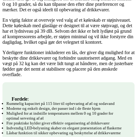
0 og 10 grader, så du kan tilpasse den efter dine præferencer og
mærker. Det er også ideelt til opbevaring af drikkevarer.
En vigtig faktor at overveje ved valg af et køleskab er støjniveauet.
Dette køleskab med glaslåge er designet til at være støjsvagt, og det
har et lydniveau på 39 dB. Selvom det ikke er helt lydløst på grund
af kompressorens arbejde, er støjen minimal og vil ikke forstyrre din
dagligdag, hvilket også gør det velegnet til kontoret.
Yderligere funktioner inkluderer en lås, der giver dig mulighed for at
beskytte dine drikkevarer og forhindre uautoriseret adgang. Med en
vægt på 32 kg kan det være lidt tungt at håndtere, men de justerbare
fødder gør det nemt at stabilisere og placere på den ønskede
overflade.
Fordele
:
Rummelig kapacitet på 115 liter til opbevaring af øl og sodavand
Moderne og enkelt design, der passer ind i de fleste hjem
Mulighed for at indstille temperaturen mellem 0 og 10 grader for
optimal servering af øl
Fire praktiske hylder giver effektiv organisering af drikkevarer
Indvendig LED-belysning skaber en elegant præsentation af flaskerne
Låsbar funktion til sikker opbevaring og beskyttelse af drikkevarerne