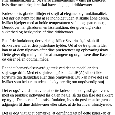
små sammenkomster og større arrangementer – eller på kontoret,
hvis dine medarbejdere skal have adgang til drikkevarer.
Køleskabets glasdør tilføjer et strejf af elegance og funktionalitet.
Det gør det nemt for dig at se indholdet uden at skulle åbne døren,
hvilket hjælper med at holde temperaturen stabil og sparer energi.
Derudover har glasdøren en låsefunktion, der giver dig ekstra
sikkerhed og beskyttelse af dine drikkevarer.
En af de funktioner, der virkelig skiller Severins køleskab til
drikkevarer ud, er dets justérbare hylder. Ud af de tre gitterhylder
kan to af dem tilpasses efter dine præferencer og opbevaringskrav.
Dette giver dig mulighed for at arrangere og organisere dine flasker
og dåser på en optimal måde.
Et andet bemærkelsesværdigt træk ved denne model er dets
støjsvage drift. Med et støjniveau på kun 42 dB(A) vil det ikke
forstyrre din dagligdag eller dine omgivelser. Du kan have det i et
hvilket som helst rum uden at bekymre dig om unødvendig støj.
Det er også værd at nævne, at dette køleskab med glaslåge leveres
med en praktisk indbygget lås og en nøgle, så du kan låse det sikkert
og trygt. Dette er en fantastisk funktion, hvis du ønsker at begrænse
adgangen til dine drikkevarer eller sikre, at de forbliver uforstyrrede.
Det er dog vigtigt at bemærke, at dørhåndtaget på dette køleskab er