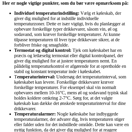
Her er nogle vigtige punkter, som du bør være opmærksom på:
Individuel temperaturindstilling:
Vælg et køleskab, der
giver dig mulighed for at indstille individuelle
temperaturzoner. Dette er især vigtigt, hvis du planlægger at
opbevare forskellige typer drikkevarer, såsom vin, øl og
sodavand, som kræver forskellige temperaturer. At kunne
tilpasse temperaturen til hver type drikkevare sikrer, at de
forbliver friske og smagfulde.
Termostat og digital kontrol:
Tjek om køleskabet har en
præcis og letlæselig termostat eller digital kontrolpanel, der
giver dig mulighed for at justere temperaturen nemt. En
pålidelig temperaturkontrol er afgørende for at opretholde en
stabil og konstant temperatur inde i køleskabet.
T
emperaturinterval:
Undersøg det temperaturinterval, som
køleskabet kan levere. Forskellige drikkevarer kræver
forskellige temperaturer. For eksempel skal vin normalt
opbevares mellem 10-16°C, mens øl og sodavand typisk skal
holdes koldere omkring 2-7°C. Sørg for, at det valgte
køleskab kan dække det ønskede temperaturinterval for dine
drikkevarer.
Temperaturalarmer:
Nogle køleskabe har indbyggede
temperaturalarmer, der advarer dig, hvis temperaturen stiger
eller falder uden for det indstillede område. Dette kan være en
nyttig funktion, da det giver dig mulighed for at reagere