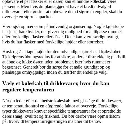
opbevare et par flasker eller dåser, kan et mindre køleskab være
passende. Men hvis du planlægger at have et bredt udvalg af
drikkevarer eller ønsker at opbevare dem i større mængder, skal du
overveje en større kapacitet.
Vær også opmærksom på indvendig organisering. Nogle køleskabe
har justerbare hylder, der giver dig mulighed for at tilpasse rummet
efter forskellige flasker eller dåser. Dette kan være særligt nyttigt,
hvis du har flasker med forskellige højder eller størrelser.
Husk også at tage højde for den udvendige størrelse af køleskabet.
Tjek dørens åbningsradius for at sikre, at der er tilstrækkelig plads til
at åbne og lukke døren uden problemer, især hvis rummet er
begrænset. Generelt bør du sørge for at måle grundigt op og
planlægge omhyggeligt, inden du træffer dit endelige valg.
Vælg et køleskab til drikkevarer, hvor du kan
regulere temperaturen
Når du leder efter det bedste køleskab med glaslåge til drikkevarer,
er temperaturkontrol en afgørende faktor at overveje. Forskellige
typer drikkevarer kræver specifikke temperaturer for at opretholde
deres smag, kvalitet og friskhed. Du bør derfor være opmærksom
på, hvorvidt temperaturreguleringen matcher dit behov.