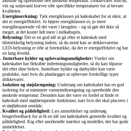
indstille og opretholde den ønskede temperatur. Drikkevarer som øl,
vin og sodavand kræver ofte specifikke temperaturer for at bevare
kvaliteten.
Energimærkning:
Tjek energiklassen på køleskabet for at sikre, at
det er energieffektivt. Jo højere energiklassen er, jo mere
energibesparende vil det være i længden – og så gør det ikke så
meget, at det koster lidt mere i indkøbspris.
Belysning:
Det er en god idé at gå efter et køleskab med
tilstrækkelig belysning indeni, så du nemt kan se drikkevarerne.
LED-belysning er ofte at foretrække, da det er energieffektivt og har
en lang levetid.
Justerbare hylder og opbevaringsmuligheder:
Vurder om
køleskabet har fleksible indretningsmuligheder, så du kan tilpasse
det efter dine behov. Justerbare hylder og dørhylder kan være
praktiske, især hvis du planlægger at opbevare forskellige typer
drikkevarer.
Isolation og støjdæmpning:
Undersøg om køleskabet har en god
isolering for at minimere varmeindtrængning og opretholde den
ønskede temperatur. Desuden kan det være en fordel at finde et
køleskab med støjdæmpende funktioner, især hvis det skal placeres i
et støjfølsomt område.
Kvalitet og pålidelighed:
Læs anmeldelser og undersøg
brugerfeedback for at få en idé om køleskabets generelle kvalitet og
pålidelighed. Kig efter anerkendte mærker og modeller, der har gode
anmeldelser.