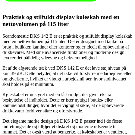
Praktisk og stilfuldt display køleskab med en
nettovolumen på 115 liter
Scandomestic DKS 142 E er et praktisk og stilfuldt display køleskab
med en nettovolumen på 115 liter. Det er designet med tanke på
brug i butikker, kantiner eller kontorer og er ideelt til opbevaring af
drikkevarer. Med sine avancerede funktioner og moderne design
leverer det pålidelig ydeevne og bekvemmelighed.
Et af de afgørende træk ved DKS 142 E er det lave støjniveau på
kun 39 dB. Dette betyder, at det ikke vil forstyrre medarbejdere eller
omgivelserne, hvilket er vigtigt i arbejdsmiljøer, hvor støjniveauet
skal holdes på et minimum.
Køleskabet er udstyret med en låsbar dør, der giver ekstra
beskyttelse af indholdet. Dette er især nyttigt i butiks- eller
kantineindstillinger, hvor det er vigtigt at sikre, at de opbevarede
drikkevarer forbliver sikre og uforstyrrede.
Det elegante mørke design på DKS 142 E passer ind i de fleste
indretningsstile og tilføjer et diskret og moderne udseende til
rummet. Det er også værd at bemærke, at køleskabet er ventileret,