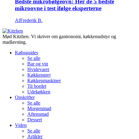
Bedste mikrobølgeovn: Her de 5 bedste
mikroovne i test ifølge eksperterne
Af
Frederik B.
Mød Kitzhen. Vi skriver om gastronomi, køkkenudstyr og
madlavning.
Købsguides
Se alle
Bar og vin
Hvidevarer
Køkkengrej
Køkkenmaskiner
Til bordet
Udekøkken
Opskrifter
Se alle
Morgenmad
Aftensmad
Dessert
Viden
Se alle
Artikler