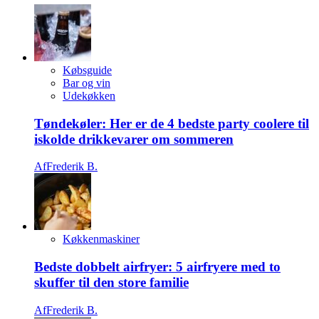
Købsguide
Bar og vin
Udekøkken
Tøndekøler: Her er de 4 bedste party coolere til
iskolde drikkevarer om sommeren
Af
Frederik B.
Køkkenmaskiner
Bedste dobbelt airfryer: 5 airfryere med to
skuffer til den store familie
Af
Frederik B.