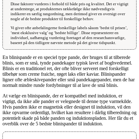
Disse faktorer vurderes i forhold til både pris og kvalitet. Det er vigtigt
at understrege, at produkternes rækkefølge ikke nødvendigvis
indikerer en særlig rangordning, men derimod giver en oversigt over
nogle af de bedste produkter til forskellige behov.
Vi giver ofte anbefalingerne forskellige labels såsom ‘bedst til prisen’,
‘mest eksklusive valg’ og ‘bedste billige’. Disse repræsenterer en
individuel, uafhængig vurdering foretaget af den researchansvarlige,
baseret på den tidligere nævnte metode på det givne tidspunkt.
En blinispande er en speciel type pande, der bruges til at tilberede
blinis, som er små, tynde pandekager typisk lavet af boghvedemel.
Blinis er en traditionel ret, der ofte bliver serveret med forskelligt
tilbehør som creme fraiche, røget laks eller kaviar. Blinispander
ligner ofte æbleskivepander eller små pandekagepander, men de har
normalt mindre runde fordybninger til at lave de små blinis.
At vælge en blinispande, der er kompatibel med induktion, er
vigtigt, da ikke alle pander er velegnede til denne type varmekilde.
Hvis panden ikke er magnetisk eller designet til induktion, vil den
ikke opvarme ordentligt, hvilket kan resultere i dårlig tilberedning og
potentielt skade på både panden og induktionspladen. Her får du et
overblik over de 5 bedste blinispander til induktion.