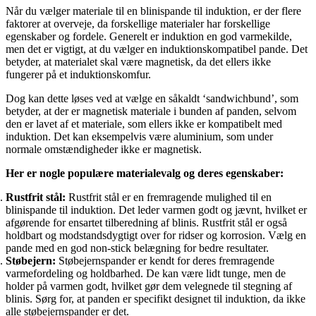
Når du vælger materiale til en blinispande til induktion, er der flere
faktorer at overveje, da forskellige materialer har forskellige
egenskaber og fordele. Generelt er induktion en god varmekilde,
men det er vigtigt, at du vælger en induktionskompatibel pande. Det
betyder, at materialet skal være magnetisk, da det ellers ikke
fungerer på et induktionskomfur.
Dog kan dette løses ved at vælge en såkaldt ‘sandwichbund’, som
betyder, at der er magnetisk materiale i bunden af panden, selvom
den er lavet af et materiale, som ellers ikke er kompatibelt med
induktion. Det kan eksempelvis være aluminium, som under
normale omstændigheder ikke er magnetisk.
Her er nogle populære materialevalg og deres egenskaber:
Rustfrit stål:
Rustfrit stål er en fremragende mulighed til en
blinispande til induktion. Det leder varmen godt og jævnt, hvilket er
afgørende for ensartet tilberedning af blinis. Rustfrit stål er også
holdbart og modstandsdygtigt over for ridser og korrosion. Vælg en
pande med en god non-stick belægning for bedre resultater.
Støbejern:
Støbejernspander er kendt for deres fremragende
varmefordeling og holdbarhed. De kan være lidt tunge, men de
holder på varmen godt, hvilket gør dem velegnede til stegning af
blinis. Sørg for, at panden er specifikt designet til induktion, da ikke
alle støbejernspander er det.