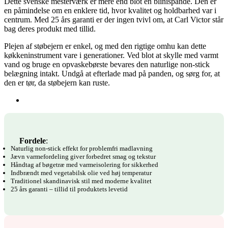
Dette svenske mesterværk er mere end blot en blinispande. Den er
en påmindelse om en enklere tid, hvor kvalitet og holdbarhed var i
centrum. Med 25 års garanti er der ingen tvivl om, at Carl Victor står
bag deres produkt med tillid.
Plejen af støbejern er enkel, og med den rigtige omhu kan dette
køkkeninstrument vare i generationer. Ved blot at skylle med varmt
vand og bruge en opvaskebørste bevares den naturlige non-stick
belægning intakt. Undgå at efterlade mad på panden, og sørg for, at
den er tør, da støbejern kan ruste.
Fordele
:
Naturlig non-stick effekt for problemfri madlavning
Jævn varmefordeling giver forbedret smag og tekstur
Håndtag af bøgetræ med varmeisolering for sikkerhed
Indbrændt med vegetabilsk olie ved høj temperatur
Traditionel skandinavisk stil med moderne kvalitet
25 års garanti – tillid til produktets levetid