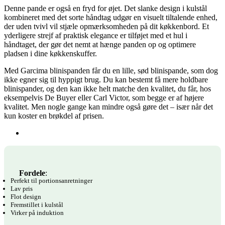
Denne pande er også en fryd for øjet. Det slanke design i kulstål
kombineret med det sorte håndtag udgør en visuelt tiltalende enhed,
der uden tvivl vil stjæle opmærksomheden på dit køkkenbord. Et
yderligere strejf af praktisk elegance er tilføjet med et hul i
håndtaget, der gør det nemt at hænge panden op og optimere
pladsen i dine køkkenskuffer.
Med Garcima blinispanden får du en lille, sød blinispande, som dog
ikke egner sig til hyppigt brug. Du kan bestemt få mere holdbare
blinispander, og den kan ikke helt matche den kvalitet, du får, hos
eksempelvis De Buyer eller Carl Victor, som begge er af højere
kvalitet. Men nogle gange kan mindre også gøre det – især når det
kun koster en brøkdel af prisen.
Fordele
:
Perfekt til portionsanretninger
Lav pris
Flot design
Fremstillet i kulstål
Virker på induktion