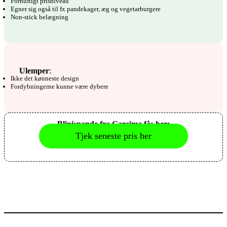
Fornuftigt prisniveau
Egner sig også til fx pandekager, æg og vegetarburgere
Non-stick belægning
Ulemper
:
Ikke det kønneste design
Fordybningerne kunne være dybere
Blinispande fra Garcima fås her:
Tjek seneste pris her