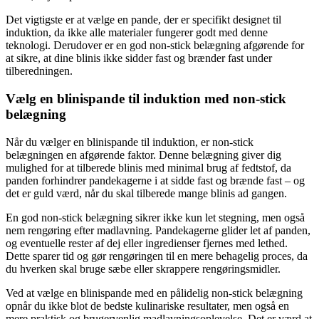
Det vigtigste er at vælge en pande, der er specifikt designet til
induktion, da ikke alle materialer fungerer godt med denne
teknologi. Derudover er en god non-stick belægning afgørende for
at sikre, at dine blinis ikke sidder fast og brænder fast under
tilberedningen.
Vælg en blinispande til induktion med non-stick
belægning
Når du vælger en blinispande til induktion, er non-stick
belægningen en afgørende faktor. Denne belægning giver dig
mulighed for at tilberede blinis med minimal brug af fedtstof, da
panden forhindrer pandekagerne i at sidde fast og brænde fast – og
det er guld værd, når du skal tilberede mange blinis ad gangen.
En god non-stick belægning sikrer ikke kun let stegning, men også
nem rengøring efter madlavning. Pandekagerne glider let af panden,
og eventuelle rester af dej eller ingredienser fjernes med lethed.
Dette sparer tid og gør rengøringen til en mere behagelig proces, da
du hverken skal bruge sæbe eller skrappere rengøringsmidler.
Ved at vælge en blinispande med en pålidelig non-stick belægning
opnår du ikke blot de bedste kulinariske resultater, men også en
mere praktisk og brugervenlig madlavningsoplevelse. Det er værd at