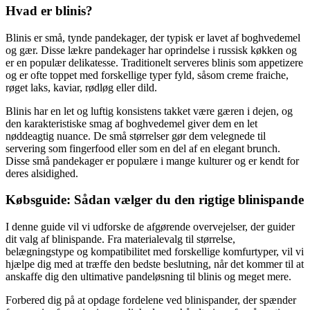
Hvad er blinis?
Blinis er små, tynde pandekager, der typisk er lavet af boghvedemel
og gær. Disse lækre pandekager har oprindelse i russisk køkken og
er en populær delikatesse. Traditionelt serveres blinis som appetizere
og er ofte toppet med forskellige typer fyld, såsom creme fraiche,
røget laks, kaviar, rødløg eller dild.
Blinis har en let og luftig konsistens takket være gæren i dejen, og
den karakteristiske smag af boghvedemel giver dem en let
nøddeagtig nuance. De små størrelser gør dem velegnede til
servering som fingerfood eller som en del af en elegant brunch.
Disse små pandekager er populære i mange kulturer og er kendt for
deres alsidighed.
Købsguide: Sådan vælger du den rigtige blinispande
I denne guide vil vi udforske de afgørende overvejelser, der guider
dit valg af blinispande. Fra materialevalg til størrelse,
belægningstype og kompatibilitet med forskellige komfurtyper, vil vi
hjælpe dig med at træffe den bedste beslutning, når det kommer til at
anskaffe dig den ultimative pandeløsning til blinis og meget mere.
Forbered dig på at opdage fordelene ved blinispander, der spænder