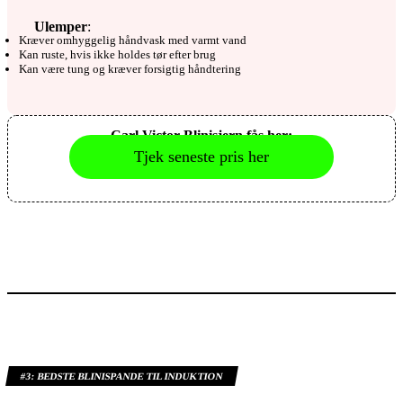
Ulemper
:
Kræver omhyggelig håndvask med varmt vand
Kan ruste, hvis ikke holdes tør efter brug
Kan være tung og kræver forsigtig håndtering
Carl Victor Blinisjern fås her:
Tjek seneste pris her
#3:
BEDSTE BLINISPANDE TIL INDUKTION