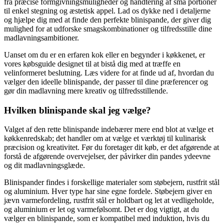
fra præcise formgivningsmuligheder og håndtering af små portioner
til enkel stegning og æstetisk appel. Lad os dykke ned i detaljerne
og hjælpe dig med at finde den perfekte blinispande, der giver dig
mulighed for at udforske smagskombinationer og tilfredsstille dine
madlavningsambitioner.
Uanset om du er en erfaren kok eller en begynder i køkkenet, er
vores købsguide designet til at bistå dig med at træffe en
velinformeret beslutning. Læs videre for at finde ud af, hvordan du
vælger den ideelle blinispande, der passer til dine præferencer og
gør din madlavning mere kreativ og tilfredsstillende.
Hvilken blinispande skal jeg vælge?
Valget af den rette blinispande indebærer mere end blot at vælge et
køkkenredskab; det handler om at vælge et værktøj til kulinarisk
præcision og kreativitet. Før du foretager dit køb, er det afgørende at
forstå de afgørende overvejelser, der påvirker din pandes ydeevne
og dit madlavningsglæde.
Blinispander findes i forskellige materialer som støbejern, rustfrit stål
og aluminium. Hver type har sine egne fordele. Støbejern giver en
jævn varmefordeling, rustfrit stål er holdbart og let at vedligeholde,
og aluminium er let og varmefølsomt. Det er dog vigtigt, at du
vælger en blinispande, som er kompatibel med induktion, hvis du