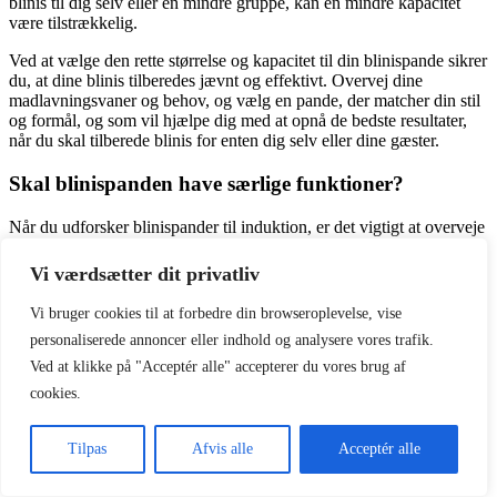
blinis til dig selv eller en mindre gruppe, kan en mindre kapacitet
være tilstrækkelig.
Ved at vælge den rette størrelse og kapacitet til din blinispande sikrer
du, at dine blinis tilberedes jævnt og effektivt. Overvej dine
madlavningsvaner og behov, og vælg en pande, der matcher din stil
og formål, og som vil hjælpe dig med at opnå de bedste resultater,
når du skal tilberede blinis for enten dig selv eller dine gæster.
Skal blinispanden have særlige funktioner?
Når du udforsker blinispander til induktion, er det vigtigt at overveje
de unikke funktioner og teknologier, der kan gøre din
madlavningsoplevelse endnu mere tilfredsstillende. På den måde vil
Vi værdsætter dit privatliv
det være både nemmere og mere bekvemt at tilberede blinis, men
ikke desto mindre kan du også sagtens klare dig med en traditionel
Vi bruger cookies til at forbedre din browseroplevelse, vise
blinispande.
personaliserede annoncer eller indhold og analysere vores trafik.
Her er nogle nøglefunktioner at tage i betragtning:
Ved at klikke på "Acceptér alle" accepterer du vores brug af
cookies.
Induktionstilpasning:
Sørg for at undersøge, om
blinispanden er specifikt tilpasset til induktionsteknologi.
Dette inkluderer tilstedeværelsen af magnetiske materialer i
Tilpas
Afvis alle
Acceptér alle
pandens bund, der sikrer optimal varmeoverførsel fra
induktionspladen til panden. Dette er naturligvis et must, hvis