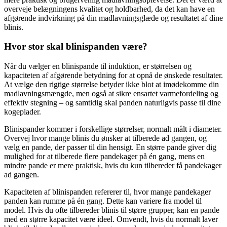
overveje belægningens kvalitet og holdbarhed, da det kan have en
afgørende indvirkning på din madlavningsglæde og resultatet af dine
blinis.
Hvor stor skal blinispanden være?
Når du vælger en blinispande til induktion, er størrelsen og
kapaciteten af afgørende betydning for at opnå de ønskede resultater.
At vælge den rigtige størrelse betyder ikke blot at imødekomme din
madlavningsmængde, men også at sikre ensartet varmefordeling og
effektiv stegning – og samtidig skal panden naturligvis passe til dine
kogeplader.
Blinispander kommer i forskellige størrelser, normalt målt i diameter.
Overvej hvor mange blinis du ønsker at tilberede ad gangen, og
vælg en pande, der passer til din hensigt. En større pande giver dig
mulighed for at tilberede flere pandekager på én gang, mens en
mindre pande er mere praktisk, hvis du kun tilbereder få pandekager
ad gangen.
Kapaciteten af blinispanden refererer til, hvor mange pandekager
panden kan rumme på én gang. Dette kan variere fra model til
model. Hvis du ofte tilbereder blinis til større grupper, kan en pande
med en større kapacitet være ideel. Omvendt, hvis du normalt laver