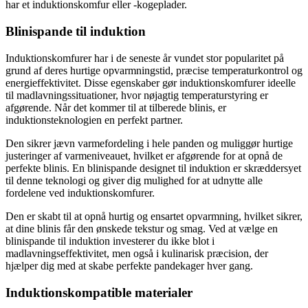
har et induktionskomfur eller -kogeplader.
Blinispande til induktion
Induktionskomfurer har i de seneste år vundet stor popularitet på
grund af deres hurtige opvarmningstid, præcise temperaturkontrol og
energieffektivitet. Disse egenskaber gør induktionskomfurer ideelle
til madlavningssituationer, hvor nøjagtig temperaturstyring er
afgørende. Når det kommer til at tilberede blinis, er
induktionsteknologien en perfekt partner.
Den sikrer jævn varmefordeling i hele panden og muliggør hurtige
justeringer af varmeniveauet, hvilket er afgørende for at opnå de
perfekte blinis. En blinispande designet til induktion er skræddersyet
til denne teknologi og giver dig mulighed for at udnytte alle
fordelene ved induktionskomfurer.
Den er skabt til at opnå hurtig og ensartet opvarmning, hvilket sikrer,
at dine blinis får den ønskede tekstur og smag. Ved at vælge en
blinispande til induktion investerer du ikke blot i
madlavningseffektivitet, men også i kulinarisk præcision, der
hjælper dig med at skabe perfekte pandekager hver gang.
Induktionskompatible materialer