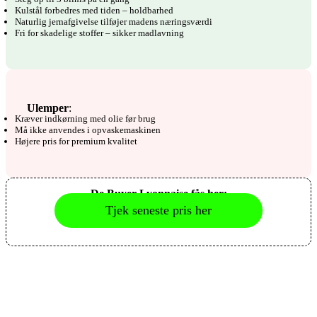
Kulstål forbedres med tiden – holdbarhed
Naturlig jernafgivelse tilføjer madens næringsværdi
Fri for skadelige stoffer – sikker madlavning
Ulemper
:
Kræver indkørning med olie før brug
Må ikke anvendes i opvaskemaskinen
Højere pris for premium kvalitet
De Buyer Lyonnaise fås her:
Tjek seneste pris her