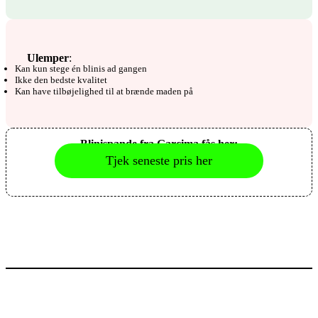
Ulemper
:
Kan kun stege én blinis ad gangen
Ikke den bedste kvalitet
Kan have tilbøjelighed til at brænde maden på
Blinispande fra Garcima fås her:
Tjek seneste pris her