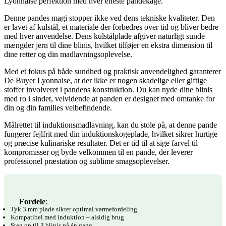
Lyonnaise perfektion med hver eneste pandekage.
Denne pandes magi stopper ikke ved dens tekniske kvaliteter. Den
er lavet af kulstål, et materiale der forbedres over tid og bliver bedre
med hver anvendelse. Dens kulstålplade afgiver naturligt sunde
mængder jern til dine blinis, hvilket tilføjer en ekstra dimension til
dine retter og din madlavningsoplevelse.
Med et fokus på både sundhed og praktisk anvendelighed garanterer
De Buyer Lyonnaise, at der ikke er nogen skadelige eller giftige
stoffer involveret i pandens konstruktion. Du kan nyde dine blinis
med ro i sindet, velvidende at panden er designet med omtanke for
din og din families velbefindende.
Målrettet til induktionsmadlavning, kan du stole på, at denne pande
fungerer fejlfrit med din induktionskogeplade, hvilket sikrer hurtige
og præcise kulinariske resultater. Det er tid til at sige farvel til
kompromisser og byde velkommen til en pande, der leverer
professionel præstation og sublime smagsoplevelser.
Fordele
:
Tyk 3 mm plade sikrer optimal varmefordeling
Kompatibel med induktion – alsidig brug
Steg op til 3 blinis på én gang