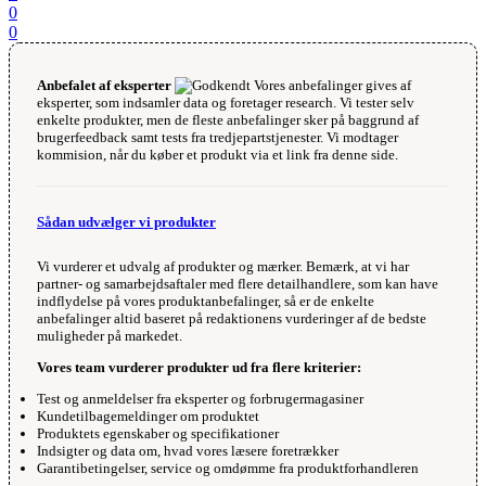
0
0
Anbefalet af eksperter
Vores anbefalinger gives af
eksperter, som indsamler data og foretager research. Vi tester selv
enkelte produkter, men de fleste anbefalinger sker på baggrund af
brugerfeedback samt tests fra tredjepartstjenester. Vi modtager
kommision, når du køber et produkt via et link fra denne side.
Sådan udvælger vi produkter
Vi vurderer et udvalg af produkter og mærker. Bemærk, at vi har
partner- og samarbejdsaftaler med flere detailhandlere, som kan have
indflydelse på vores produktanbefalinger, så er de enkelte
anbefalinger altid baseret på redaktionens vurderinger af de bedste
muligheder på markedet.
Vores team vurderer produkter ud fra flere kriterier:
Test og anmeldelser fra eksperter og forbrugermagasiner
Kundetilbagemeldinger om produktet
Produktets egenskaber og specifikationer
Indsigter og data om, hvad vores læsere foretrækker
Garantibetingelser, service og omdømme fra produktforhandleren