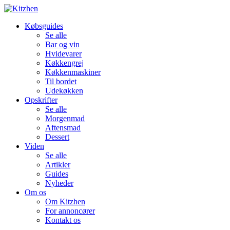
Købsguides
Se alle
Bar og vin
Hvidevarer
Køkkengrej
Køkkenmaskiner
Til bordet
Udekøkken
Opskrifter
Se alle
Morgenmad
Aftensmad
Dessert
Viden
Se alle
Artikler
Guides
Nyheder
Om os
Om Kitzhen
For annoncører
Kontakt os