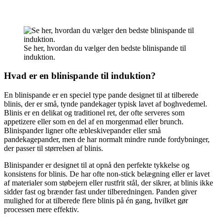
Se her, hvordan du vælger den bedste blinispande til
induktion.
Hvad er en blinispande til induktion?
En blinispande er en speciel type pande designet til at tilberede
blinis, der er små, tynde pandekager typisk lavet af boghvedemel.
Blinis er en delikat og traditionel ret, der ofte serveres som
appetizere eller som en del af en morgenmad eller brunch.
Blinispander ligner ofte æbleskivepander eller små
pandekagepander, men de har normalt mindre runde fordybninger,
der passer til størrelsen af blinis.
Blinispander er designet til at opnå den perfekte tykkelse og
konsistens for blinis. De har ofte non-stick belægning eller er lavet
af materialer som støbejern eller rustfrit stål, der sikrer, at blinis ikke
sidder fast og brænder fast under tilberedningen. Panden giver
mulighed for at tilberede flere blinis på én gang, hvilket gør
processen mere effektiv.