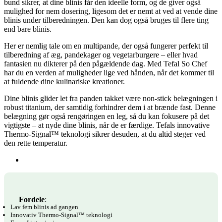
bund sikrer, at dine blinis får den ideelle form, og de giver også
mulighed for nem dosering, ligesom det er nemt at ved at vende dine
blinis under tilberedningen. Den kan dog også bruges til flere ting
end bare blinis.
Her er nemlig tale om en multipande, der også fungerer perfekt til
tilberedning af æg, pandekager og vegetarburgere – eller hvad
fantasien nu dikterer på den pågældende dag. Med Tefal So Chef
har du en verden af muligheder lige ved hånden, når det kommer til
at fuldende dine kulinariske kreationer.
Dine blinis glider let fra panden takket være non-stick belægningen i
robust titanium, der samtidig forhindrer dem i at brænde fast. Denne
belægning gør også rengøringen en leg, så du kan fokusere på det
vigtigste – at nyde dine blinis, når de er færdige. Tefals innovative
Thermo-Signal™ teknologi sikrer desuden, at du altid steger ved
den rette temperatur.
Fordele
:
Lav fem blinis ad gangen
Innovativ Thermo-Signal™ teknologi