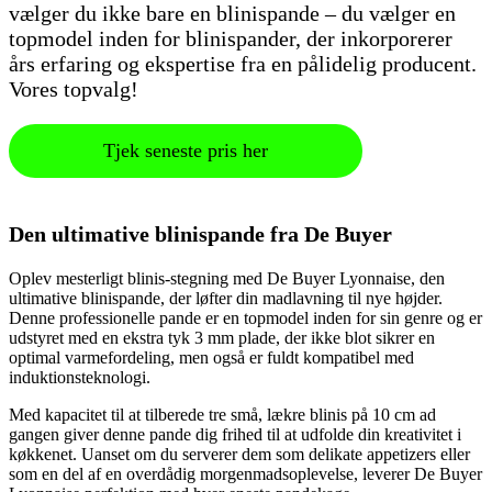
vælger du ikke bare en blinispande – du vælger en
topmodel inden for blinispander, der inkorporerer
års erfaring og ekspertise fra en pålidelig producent.
Vores topvalg!
Tjek seneste pris her
Den ultimative blinispande fra De Buyer
Oplev mesterligt blinis-stegning med De Buyer Lyonnaise, den
ultimative blinispande, der løfter din madlavning til nye højder.
Denne professionelle pande er en topmodel inden for sin genre og er
udstyret med en ekstra tyk 3 mm plade, der ikke blot sikrer en
optimal varmefordeling, men også er fuldt kompatibel med
induktionsteknologi.
Med kapacitet til at tilberede tre små, lækre blinis på 10 cm ad
gangen giver denne pande dig frihed til at udfolde din kreativitet i
køkkenet. Uanset om du serverer dem som delikate appetizers eller
som en del af en overdådig morgenmadsoplevelse, leverer De Buyer