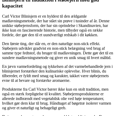
kapacitet
Carl Victor Blinisjern er en hyldest til den ældgamle
madlavningsmetode, der har stået sin prøve i tusinder af år. Denne
unikke støbejernsform, der har sin oprindelse i Skandinavien, har
ikke kun en fascinerende historie, men tilbyder også en række
fordele, der gør den til et uundværligt redskab i dit køkken.
Den første ting, der slår en, er den naturlige non-stick effekt.
Støbejern udvikler gradvist en non-stick belægning ved brug af
samme type fedtstof, du bruger til madlavningen. Dette gør det til en
sundere madlavningsmetode og giver en unik smag til hvert måltid.
En jævn varmefordeling og tykkelsen af det varmebehandlede jern i
blinisjernet forstærker den kulinariske oplevelse. Hver blinis, du
tilbereder, er fyldt med smag og karakter, takket være støbejernets
evne til at bevare og forstærke aromaerne.
Produkterne fra Carl Victor bærer ikke kun en stolt tradition, men
også en stærk forpligtelse til kvalitet. Støbejernsprodukterne er
allerede indbrændt med vegetabilsk olie ved høje temperaturer,
hvilket gør dem klar til brug. Håndtaget af bøgetræ isolerer varmen
og giver et naturligt og behageligt greb.