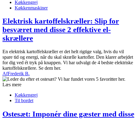
Køkkengrej
Køkkenmaskiner
Elektrisk kartoffelskræller: Slip for
besværet med disse 2 effektive el-
skrællere
En elektrisk kartoffelskræller er det helt rigtige valg, hvis du vil
spare tid og energi, når du skal skrælle kartofler. Den klarer arbejdet
for dig ved ét tryk på knappen. Vi har udvalgt de 4 bedste elektriske
kartoffelskrællere. Se dem her.
Af
Frederik B.
Læs mere
Køkkengrej
Til bordet
Ostesæt: Imponér dine gæster med disse
5 smukke og praktiske ostesæt
Med et ostesæt har du alt, hvad du skal bruge, for at servere og