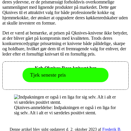
deres ydeevne, er de prismæssigt forholdsvis overkommelige
sammenlignet med lignende produkter på markedet. Dette gør
Qknives til et attraktivt valg for både professionelle kokke og
hjemmekokke, der ønsker at opgradere deres køkkenredskaber uden
at skulle investere en formue.
Det er værd at bemærke, at prisen på Qknives-knivene ikke betyder,
at der bliver gået på kompromis med kvaliteten. Trods deres
konkurrencedygtige prissætning er knivene både pålidelige, skarpe
og holdbare, hvilket gør dem til et fremragende valg for enhver, der
leder efter et fornuftigt knivsæt til en fornuftig pris.
Køb Qknives Rose-knivsæt her
Tjek seneste pris
Qknives-anmeldelse: Indpakningen er også i en liga for
sig selv. Alt i alt er vi særdeles positivt stemt.
Denne artikel blev sidst opdateret d. 2. oktober 2023 af
Frederik B.