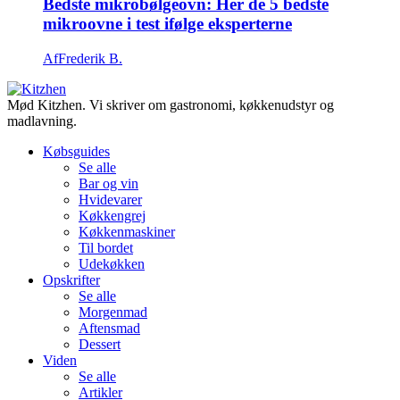
Bedste mikrobølgeovn: Her de 5 bedste
mikroovne i test ifølge eksperterne
Af
Frederik B.
Mød Kitzhen. Vi skriver om gastronomi, køkkenudstyr og
madlavning.
Købsguides
Se alle
Bar og vin
Hvidevarer
Køkkengrej
Køkkenmaskiner
Til bordet
Udekøkken
Opskrifter
Se alle
Morgenmad
Aftensmad
Dessert
Viden
Se alle
Artikler