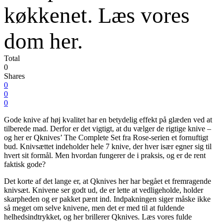
køkkenet. Læs vores
dom her.
Total
0
Shares
0
0
0
Gode knive af høj kvalitet har en betydelig effekt på glæden ved at
tilberede mad. Derfor er det vigtigt, at du vælger de rigtige knive –
og her er Qknives’ The Complete Set fra Rose-serien et fornuftigt
bud. Knivsættet indeholder hele 7 knive, der hver især egner sig til
hvert sit formål. Men hvordan fungerer de i praksis, og er de rent
faktisk gode?
Det korte af det lange er, at Qknives her har begået et fremragende
knivsæt. Knivene ser godt ud, de er lette at vedligeholde, holder
skarpheden og er pakket pænt ind. Indpakningen siger måske ikke
så meget om selve knivene, men det er med til at fuldende
helhedsindtrykket, og her brillerer Qknives. Læs vores fulde