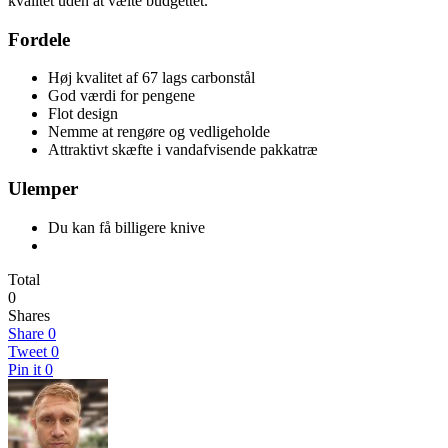
kvalitet uden at vælte budgettet.
Fordele
Høj kvalitet af 67 lags carbonstål
God værdi for pengene
Flot design
Nemme at rengøre og vedligeholde
Attraktivt skæfte i vandafvisende pakkatræ
Ulemper
Du kan få billigere knive
Total
0
Shares
Share
0
Tweet
0
Pin it
0