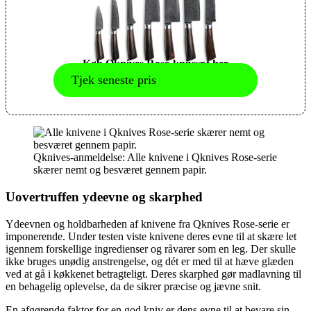
Køb Qknives Rose-knivsæt her
Tjek seneste pris
Qknives-anmeldelse: Alle knivene i Qknives Rose-serie
skærer nemt og besværet gennem papir.
Uovertruffen ydeevne og skarphed
Ydeevnen og holdbarheden af knivene fra Qknives Rose-serie er
imponerende. Under testen viste knivene deres evne til at skære let
igennem forskellige ingredienser og råvarer som en leg. Der skulle
ikke bruges unødig anstrengelse, og dét er med til at hæve glæden
ved at gå i køkkenet betragteligt. Deres skarphed gør madlavning til
en behagelig oplevelse, da de sikrer præcise og jævne snit.
En afgørende faktor for en god kniv er dens evne til at bevare sin