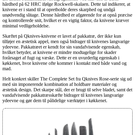
hårdhed på 62 HRC ifølge Rockwell-skalaen. Dette tal indikerer, at
knivene er i stand til at opretholde deres skarphed og undgå
unødvendig slitage. Denne hårdhed er afgørende for at opnå præcise
og kontrollerede snit, hvilket er en vigtig faktor, da knivene kræver
minimal vedligeholdelse.
Skæftet på Qknives-knivene er lavet af pakkatræ, der ikke kun
tilføjer en æstetisk appel, men også bidrager til knivenes langvarige
ydeevne. Pakkatræet er kendt for sin vandafvisende egenskab,
hvilket betyder, at knivene er mindre modtagelige for skader
forårsaget af fugt og væske. Dette er en uvurderlig egenskab i
køkkenet, hvor knivene ofte kommer i kontakt med både vand og
mad.
Helt konkret skiller The Complete Set fra Qknives Rose-serie sig ud
med sin imponerende kombination af holdbare materialer og
æstetisk design. Det skarpe stål, der er brugt til selve bladet, samt det
vandafvisende pakkatræsskæfte bidrager til knivenes langvarige
ydeevne og gør dem til pålidelige værktøjer i køkkenet.