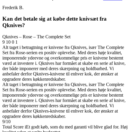
Frederik B.
Kan det betale sig at købe dette knivsæt fra
Qknives?
Qknives – Rose – The Complete Set
9
10
0
1
Alt taget i betragtning er knivene fra Qknives, især The Complete
Set fra Rose-serien en positiv oplevelse. Med deres høje kvalitet,
imponerende ydeevne og overkommelige pris er knivene bestemt
værd at investere i. Qknives har formået at skabe en serie af knive,
der både imponerer med deres skærpning og holdbarhed. Vi
anbefaler derfor Qknives-knivene til enhver kok, der ønsker at
opgradere deres køkkenredskaber.
Alt taget i betragtning er knivene fra Qknives, især The Complete
Set fra Rose-serien en positiv oplevelse. Med deres høje kvalitet,
imponerende ydeevne og overkommelige pris er knivene bestemt
værd at investere i. Qknives har formået at skabe en serie af knive,
der både imponerer med deres skærpning og holdbarhed. Vi
anbefaler derfor Qknives-knivene til enhver kok, der ønsker at
opgradere deres køkkenredskaber.
9
/
10
Total Score
i
Et godt køb, som du med garanti vil blive glad for. Høj