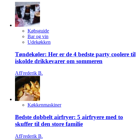
Købsguide
Bar og vin
Udekøkken
Tøndekøler: Her er de 4 bedste party coolere til
iskolde drikkevarer om sommeren
Af
Frederik B.
Køkkenmaskiner
Bedste dobbelt airfryer: 5 airfryere med to
skuffer til den store familie
Af
Frederik B.