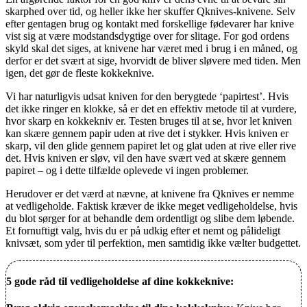
skarphed over tid, og heller ikke her skuffer Qknives-knivene. Selv
efter gentagen brug og kontakt med forskellige fødevarer har knive
vist sig at være modstandsdygtige over for slitage. For god ordens
skyld skal det siges, at knivene har været med i brug i en måned, og
derfor er det svært at sige, hvorvidt de bliver sløvere med tiden. Men
igen, det gør de fleste kokkeknive.
Vi har naturligvis udsat kniven for den berygtede ‘papirtest’. Hvis
det ikke ringer en klokke, så er det en effektiv metode til at vurdere,
hvor skarp en kokkekniv er. Testen bruges til at se, hvor let kniven
kan skære gennem papir uden at rive det i stykker. Hvis kniven er
skarp, vil den glide gennem papiret let og glat uden at rive eller rive
det. Hvis kniven er sløv, vil den have svært ved at skære gennem
papiret – og i dette tilfælde oplevede vi ingen problemer.
Herudover er det værd at nævne, at knivene fra Qknives er nemme
at vedligeholde. Faktisk kræver de ikke meget vedligeholdelse, hvis
du blot sørger for at behandle dem ordentligt og slibe dem løbende.
Et fornuftigt valg, hvis du er på udkig efter et nemt og pålideligt
knivsæt, som yder til perfektion, men samtidig ikke vælter budgettet.
5 gode råd til vedligeholdelse af dine kokkeknive: