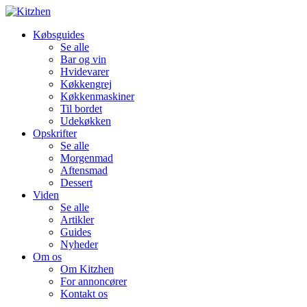
Købsguides
Se alle
Bar og vin
Hvidevarer
Køkkengrej
Køkkenmaskiner
Til bordet
Udekøkken
Opskrifter
Se alle
Morgenmad
Aftensmad
Dessert
Viden
Se alle
Artikler
Guides
Nyheder
Om os
Om Kitzhen
For annoncører
Kontakt os