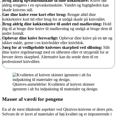
Brug aldrig opvaskemaskine til dine kokkeknive:
Knive bør
aldrig rengøres i en opvaskemaskine. Vandet og fugtigheden kan
skade knivens stål.
Gør dine knive rene kort efter brug:
Rengør altid dine
kokkeknive kort tid efter brug for at undgå skade på knivstålet.
Brug aldrig dine køkkenknive til andet end madlavning:
Hold
dig til at bruge dine knive til madlavning og undgå at bruge dem til
andre formål.
Opbevar dine knive forsvarligt:
Opbevar dine knive på en tør og
sikker måde, gerne i en knivholder eller knivblok.
Sørg for at vedligeholde knivenes skarphed ved slibning:
Slib
dine knive regelmæssigt med en slibesten eller et strygestål for at
bevare deres skarphed. Alternativt kan du sende dem til en
professionel knivsliber.
Qknives-anmeldelse: Kvaliteten af kniven skinner
igennem i alt fra indpakning til materialer og design.
Masser af værdi for pengene
En af de mest tiltalende aspekter ved Qknives-knivene er deres pris.
Selvom de er lavet af materialer af høj kvalitet og er imponerende i