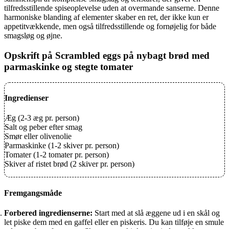
tilfredsstillende spiseoplevelse uden at overmande sanserne. Denne
harmoniske blanding af elementer skaber en ret, der ikke kun er
appetitvækkende, men også tilfredsstillende og fornøjelig for både
smagsløg og øjne.
Opskrift på Scrambled eggs på nybagt brød med
parmaskinke og stegte tomater
Ingredienser
Æg (2-3 æg pr. person)
Salt og peber efter smag
Smør eller olivenolie
Parmaskinke (1-2 skiver pr. person)
Tomater (1-2 tomater pr. person)
Skiver af ristet brød (2 skiver pr. person)
Fremgangsmåde
Forbered ingredienserne:
Start med at slå æggene ud i en skål og
let piske dem med en gaffel eller en piskeris. Du kan tilføje en smule