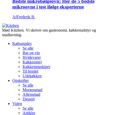
Bedste mikrobølgeovn: Her de 5 bedste
mikroovne i test ifølge eksperterne
Af
Frederik B.
Mød Kitzhen. Vi skriver om gastronomi, køkkenudstyr og
madlavning.
Købsguides
Se alle
Bar og vin
Hvidevarer
Køkkengrej
Køkkenmaskiner
Til bordet
Udekøkken
Opskrifter
Se alle
Morgenmad
Aftensmad
Dessert
Viden
Se alle
Artikler