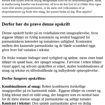
Retten kan nydes som en dejlig morgenmad eller en let frokostmulighed. Husk,
at madlavning handler om kreativitet, så hvis du har lyst til at tilføje dine egne
twist eller ændre proportionerne, er du mere end velkommen til at
eksperimentere og finde den smag, der passer bedst til dig. Bon appétit!
Derfor bør du prøve denne opskrift
Denne opskrift byder på en velafbalanceret smagsoplevelse, hvor
æggene tilføjer en fyldig konsistens og neutral baggrund for
parmaskinkens intensitet og tomaternes saftighed. Kontrasten
mellem den knasende parmaskinke og de bløde scrambled eggs
giver hver bid variation i tekstur.
De friske tomater bidrager med syrlighed og sødme, mens ristet brød
tilføjer en sprød base, der optager smagene. Farverne i retten tilføjer
visuel appel, og selvom opskriften er enkel, skaber kombinationen af
smag og tekstur en tilfredsstillende og indbydende spiseoplevelse.
Derfor fungerer opskriften:
Kombinationen af smag:
Retten kombinerer forskellige
smagsprofiler på en harmonisk måde. Æggene tilføjer en cremet og
fyldig tekstur med en mild smag, der fungerer som en neutral base
for de mere intense smage af parmaskinke og saftige tomater.
Kontrast i tekstur:
Den sprøde parmaskinke giver en dejlig