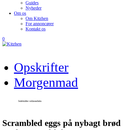
Guides
Nyheder
Om os
Om Kitzhen
For annoncører
Kontakt os
0
Opskrifter
Morgenmad
Scrambled eggs på nybagt brød