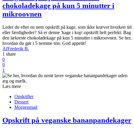
chokoladekage på kun 5 minutter i
mikroovnen
Leder du efter en nem opskrift på kage, som ikke kræver hverken tid
eller færdigheder? Så er denne 'kage i kop'-opskrift helt perfekt. Bag
den lækreste chokoladekage på kun 5 minutter i mikroovnen. Se her,
hvordan du gør i 5 nemme trin. God appetit!
Af
Frederik B.
1 share
0
0
1
Læs mere
Opskrifter
Dessert
Morgenmad
Opskrift på veganske bananpandekager
uden æg og mælk