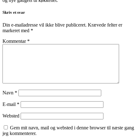
og nye gadgets til køkkenet.
Skriv et svar
Din e-mailadresse vil ikke blive publiceret.
Krævede felter er
markeret med
*
Kommentar
*
Navn
*
E-mail
*
Websted
Gem mit navn, mail og websted i denne browser til næste gang
jeg kommenterer.