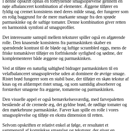
I denne opskrift opnås en fortryllende smagsoplevelse gennem en
nøje afbalanceret kombination af elementer. Æggene tilfører en
fyldig og cremet konsistens med deres milde smag, der fungerer som
en rolig baggrund for de mere markante smage fra den sprøde
parmaskinke og de saftige tomater. Denne kombination giver retten
en harmonisk symfoni af smagsprofiler.
Det interessante samspil mellem teksturer spiller også en afgørende
rolle. Den knasende konsistens fra parmaskinken skaber en
spændende kontrast til de bløde og luftige scrambled eggs, mens de
friske tomatskiver tilføjer en forfriskende syrlighed og sødme, der
komplementerer både æggene og parmaskinken.
Ved at tilføre en naturlig saltighed bidrager parmaskinken til en
velafbalanceret smagsoplevelse uden at dominere de øvrige smage.
Ristet brød fungerer som en stabil base, der tilføjer en skøn tekstur af
knas og en afdæmpet ristet smag, og som samtidig absorberer og
forstærker smagene fra æggene, tomaterne og parmaskinken.
Den visuelle appel er også bemærkelsesværdig, med farvepaletten
bestående af de cremede æg, det gyldne brød, de rødlige tomater og
den mørkebrune parmaskinke. Farver kan spille en rolle i vores
smagsoplevelse og tilføje en ekstra dimension til retten.
Selvom opskriften er relativt enkel at følge, er resultatet et
sammenspil af komplekse smagslag og teksturer, der giver en