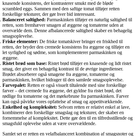
knasende konsistens, der kontrasterer smukt med de bløde
scrambled eggs. Sammen med den saftige tomat tilføjer retten
forskellige teksturer, der gør hver bid interessant.
Balanceret saltighed:
Parmaskinken tilføjer en naturlig saltighed til
retten, som fremhæver smagen af æggene og tomaterne uden at
overvælde dem. Denne afbalancerede saltighed skaber en behagelig
smagsoplevelse.
Friske elementer:
De friske tomatskiver bringer en friskhed til
retten, der bryder den cremede konsistens fra æggene og tilføjer en
let syrlighed og sødme, som komplementerer parmaskinken og
æggene.
Ristet brød som base:
Ristet brød tilføjer en knasende og lidt ristet
smag, der giver en behagelig kontrast til de øvrige ingredienser.
Brødet absorberer også smagene fra æggene, tomaterne og
parmaskinken, hvilket bidrager til den samlede smagsoplevelse.
Farvepalet:
Retten er også visuelt tiltalende med sine forskellige
farver – det cremede fra æggene, det gyldne fra ristet brød, det
rødlige fra tomaterne og det mørkebrune fra parmaskinken. Farver
kan også påvirke vores opfattelse af smag og appetitvækkende.
Enkelhed og kompleksitet:
Selvom retten er relativt enkel at lave,
kombinerer den forskellige smagslag og teksturer, der skaber en
fornemmelse af kompleksitet. Dette gør den til en tilfredsstillende og
smagsfuld oplevelse uden at være overvældende.
Samlet set er retten en velafbalanceret kombination af smagsnoter og