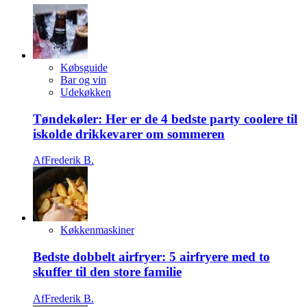
Købsguide
Bar og vin
Udekøkken
Tøndekøler: Her er de 4 bedste party coolere til
iskolde drikkevarer om sommeren
Af
Frederik B.
Køkkenmaskiner
Bedste dobbelt airfryer: 5 airfryere med to
skuffer til den store familie
Af
Frederik B.