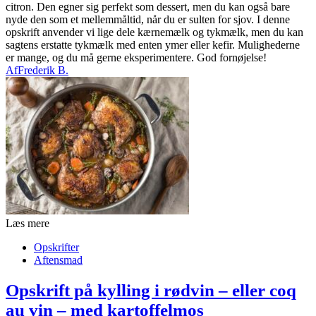
citron. Den egner sig perfekt som dessert, men du kan også bare
nyde den som et mellemmåltid, når du er sulten for sjov. I denne
opskrift anvender vi lige dele kærnemælk og tykmælk, men du kan
sagtens erstatte tykmælk med enten ymer eller kefir. Mulighederne
er mange, og du må gerne eksperimentere. God fornøjelse!
Af
Frederik B.
Læs mere
Opskrifter
Aftensmad
Opskrift på kylling i rødvin – eller coq
au vin – med kartoffelmos