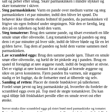
salt og peber efter smag. Skær parmaskinken i mindre stykker og
skær tomaterne i skiver.
Steg parmaskinken:
Varm en pande over medium varme og steg
parmaskinken i et par minutter, indtil den bliver let sprød. Du
behøver ikke tilsætte ekstra fedtstof til panden, da parmaskinken vil
frigive sin egen fedtstof under stegningen. Når den er færdig, læg
den på en tallerken og hold den varm.
Steg tomaterne:
Brug den samme pande, og tilsæt eventuelt en lille
smule smør eller olivenolie. Læg tomatskiverne på panden og steg
dem i et par minutter på hver side, indtil de bliver bløde og får en let
gylden farve. Tag dem af panden og hold dem varme sammen med
parmaskinken.
Lav scrambled eggs:
Brug den samme pande igen. Tilsæt en smule
smør eller olivenolie, og hæld de let piskede æg i panden. Brug en
spatel til forsigtigt at røre æggene rundt, indtil de begynder at stivne.
Det er vigtigt at røre konstant for at undgå at brænde æggene og
sikre en jævn konsistens. Fjern panden fra varmen, når æggene
stadig er let fugtige, da de fortsætter med at tilberede sig selv.
Samling af retten:
Placer de ristede brødskiver på tallerkener.
Fordel smør jævnt og læg parmaskinke på, hvorefter du fordeler de
scrambled eggs oven på. Top med de stegte tomatskiver. Du kan
også tilføje lidt friskhakket persille eller en smule revet ost efter
ønske.
Server straks dine scrambled eggs på ristet brød med parmaskinke og tomater.